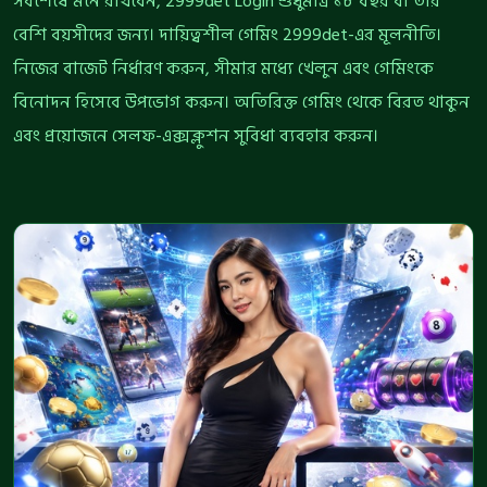
সবশেষে মনে রাখবেন, 2999det Login শুধুমাত্র ১৮ বছর বা তার
বেশি বয়সীদের জন্য। দায়িত্বশীল গেমিং 2999det-এর মূলনীতি।
নিজের বাজেট নির্ধারণ করুন, সীমার মধ্যে খেলুন এবং গেমিংকে
বিনোদন হিসেবে উপভোগ করুন। অতিরিক্ত গেমিং থেকে বিরত থাকুন
এবং প্রয়োজনে সেলফ-এক্সক্লুশন সুবিধা ব্যবহার করুন।