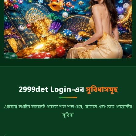
2999det Login-এর
সুবিধাসমূহ
একবার লগইন করলেই পাবেন শত শত গেম, বোনাস এবং দ্রুত পেমেন্টের
সুবিধা