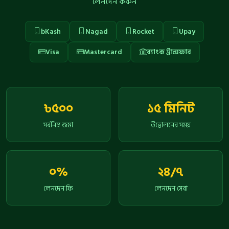
লেনদেন করুন
bKash
Nagad
Rocket
Upay
Visa
Mastercard
ব্যাংক ট্রান্সফার
৳৫০০
১৫ মিনিট
সর্বনিম্ন জমা
উত্তোলনের সময়
০%
২৪/৭
লেনদেন ফি
লেনদেন সেবা