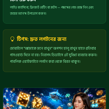
লাইভ ক্যাসিনো, ক্রিকেট বেটিং বা স্লটস — পছন্দের গেম বেছে নিন এবং
জয়ের আনন্দ উপভোগ করুন।
টিপস: দ্রুত লগইনের জন্য
মোবাইলে "আমাকে মনে রাখুন" অপশন চালু রাখুন যাতে প্রতিবার
পাসওয়ার্ড দিতে না হয়। নিরাপদ ডিভাইসে এই সুবিধা ব্যবহার করুন।
পাবলিক ওয়াইফাইতে লগইন করা থেকে বিরত থাকুন।