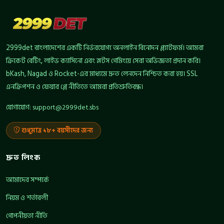
2999det বাংলাদেশের একটি নির্ভরযোগ্য অনলাইন বিনোদন প্ল্যাটফর্ম। আমরা
ক্রিকেট বেটিং, লাইভ ক্যাসিনো এবং স্লটস গেমিংয়ে সেরা অভিজ্ঞতা প্রদান করি।
bKash, Nagad ও Rocket-এর মাধ্যমে দ্রুত লেনদেন নিশ্চিত করা হয়। SSL
এনক্রিপশন ও ফেয়ার প্লে নীতিতে আমরা প্রতিশ্রুতিবদ্ধ।
যোগাযোগ:
support@2999det.sbs
শুধুমাত্র ১৮+ বয়সীদের জন্য
দ্রুত লিংক
আমাদের সম্পর্কে
নিয়ম ও শর্তাবলী
গোপনীয়তা নীতি