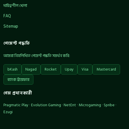
দায়িত্বশীল খেলা
FAQ
Sitemap
পেমেন্ট পদ্ধতি
আমরা নিম্নলিখিত পেমেন্ট পদ্ধতি সমর্থন করি:
bKash
Nagad
Rocket
Upay
Visa
Mastercard
ব্যাংক ট্রান্সফার
গেম প্রদানকারী
Pragmatic Play · Evolution Gaming · NetEnt · Microgaming · Spribe ·
Ezugi