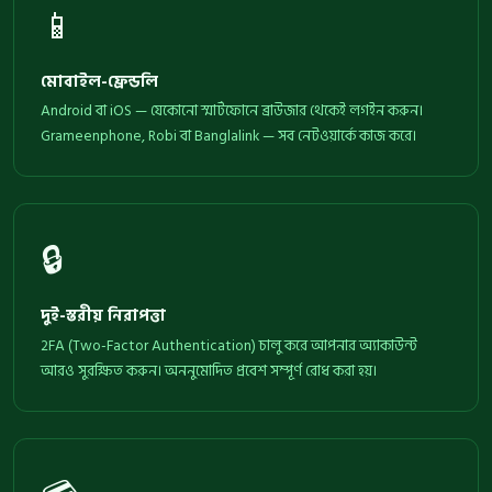
📱
মোবাইল-ফ্রেন্ডলি
Android বা iOS — যেকোনো স্মার্টফোনে ব্রাউজার থেকেই লগইন করুন।
Grameenphone, Robi বা Banglalink — সব নেটওয়ার্কে কাজ করে।
🔒
দুই-স্তরীয় নিরাপত্তা
2FA (Two-Factor Authentication) চালু করে আপনার অ্যাকাউন্ট
আরও সুরক্ষিত করুন। অননুমোদিত প্রবেশ সম্পূর্ণ রোধ করা হয়।