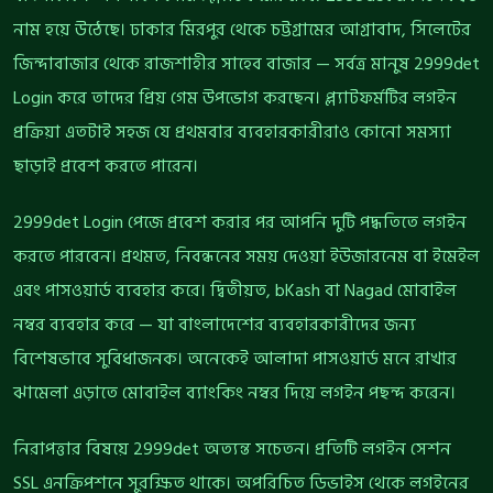
নাম হয়ে উঠেছে। ঢাকার মিরপুর থেকে চট্টগ্রামের আগ্রাবাদ, সিলেটের
জিন্দাবাজার থেকে রাজশাহীর সাহেব বাজার — সর্বত্র মানুষ 2999det
Login করে তাদের প্রিয় গেম উপভোগ করছেন। প্ল্যাটফর্মটির লগইন
প্রক্রিয়া এতটাই সহজ যে প্রথমবার ব্যবহারকারীরাও কোনো সমস্যা
ছাড়াই প্রবেশ করতে পারেন।
2999det Login পেজে প্রবেশ করার পর আপনি দুটি পদ্ধতিতে লগইন
করতে পারবেন। প্রথমত, নিবন্ধনের সময় দেওয়া ইউজারনেম বা ইমেইল
এবং পাসওয়ার্ড ব্যবহার করে। দ্বিতীয়ত, bKash বা Nagad মোবাইল
নম্বর ব্যবহার করে — যা বাংলাদেশের ব্যবহারকারীদের জন্য
বিশেষভাবে সুবিধাজনক। অনেকেই আলাদা পাসওয়ার্ড মনে রাখার
ঝামেলা এড়াতে মোবাইল ব্যাংকিং নম্বর দিয়ে লগইন পছন্দ করেন।
নিরাপত্তার বিষয়ে 2999det অত্যন্ত সচেতন। প্রতিটি লগইন সেশন
SSL এনক্রিপশনে সুরক্ষিত থাকে। অপরিচিত ডিভাইস থেকে লগইনের