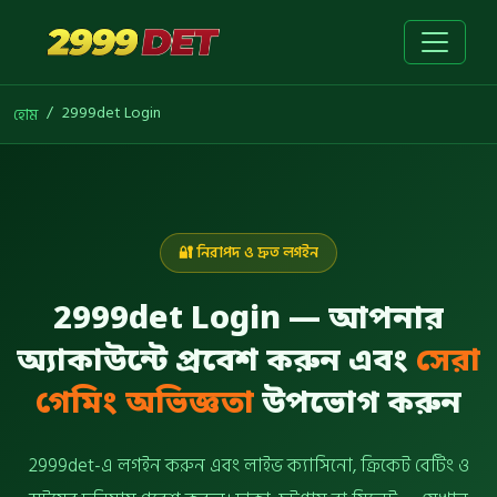
2999det Login
হোম
🔐 নিরাপদ ও দ্রুত লগইন
2999det Login — আপনার
অ্যাকাউন্টে প্রবেশ করুন এবং
সেরা
গেমিং অভিজ্ঞতা
উপভোগ করুন
2999det-এ লগইন করুন এবং লাইভ ক্যাসিনো, ক্রিকেট বেটিং ও