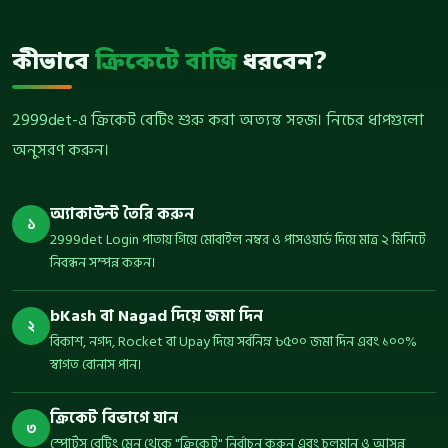
কীভাবে
ক্রিকেটে বাজি
ধরবেন?
2999det-এ ক্রিকেট বেটিং শুরু করা অত্যন্ত সহজ। নিচের ধাপগুলো
অনুসরণ করুন।
অ্যাকাউন্ট তৈরি করুন
১
2999det Login পাতায় গিয়ে মোবাইল নম্বর ও পাসওয়ার্ড দিয়ে মাত্র ২ মিনিটে
নিবন্ধন সম্পন্ন করুন।
bKash বা Nagad দিয়ে জমা দিন
২
বিকাশ, নগদ, Rocket বা Upay দিয়ে সর্বনিম্ন ৳৫০০ জমা দিন এবং ১০০%
স্বাগত বোনাস পান।
ক্রিকেট বিভাগে যান
৩
স্পোর্টস বেটিং মেনু থেকে "ক্রিকেট" নির্বাচন করুন এবং চলমান ও আসন্ন