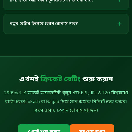
BPL ছাড়া আর কোন টুর্নামেন্টে বাজি ধরা যায়?
নতুন বেটার হিসেবে কোন বোনাস পাব?
এখনই
ক্রিকেট বেটিং
শুরু করুন
2999det-এ আজই অ্যাকাউন্ট খুলুন এবং BPL, IPL ও T20 বিশ্বকাপে
বাজি ধরুন। bKash বা Nagad দিয়ে মাত্র কয়েক মিনিটে শুরু করুন।
প্রথম জমায় ১০০% বোনাস পাচ্ছেন!