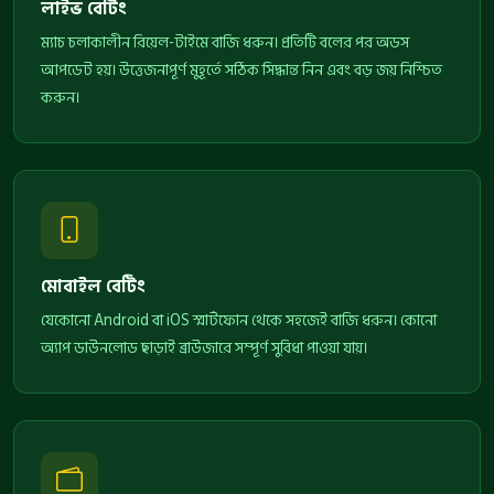
লাইভ বেটিং
ম্যাচ চলাকালীন রিয়েল-টাইমে বাজি ধরুন। প্রতিটি বলের পর অডস
আপডেট হয়। উত্তেজনাপূর্ণ মুহূর্তে সঠিক সিদ্ধান্ত নিন এবং বড় জয় নিশ্চিত
করুন।
মোবাইল বেটিং
যেকোনো Android বা iOS স্মার্টফোন থেকে সহজেই বাজি ধরুন। কোনো
অ্যাপ ডাউনলোড ছাড়াই ব্রাউজারে সম্পূর্ণ সুবিধা পাওয়া যায়।