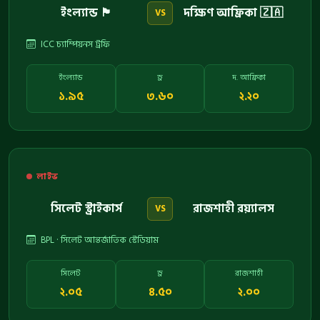
ইংল্যান্ড 🏴󠁧󠁢󠁥󠁮󠁧󠁿
দক্ষিণ আফ্রিকা 🇿🇦
VS
ICC চ্যাম্পিয়নস ট্রফি
ইংল্যান্ড
ড্র
দ. আফ্রিকা
১.৯৫
৩.৬০
২.২০
লাইভ
সিলেট স্ট্রাইকার্স
রাজশাহী রয়্যালস
VS
BPL · সিলেট আন্তর্জাতিক স্টেডিয়াম
সিলেট
ড্র
রাজশাহী
২.০৫
৪.৫০
২.০০