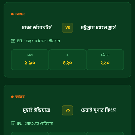
আসন্ন
ঢাকা ডমিনেটর্স
চট্টগ্রাম চ্যালেঞ্জার্স
VS
BPL · জহুর আহমেদ স্টেডিয়াম
ঢাকা
ড্র
চট্টগ্রাম
১.৯০
৪.২০
২.১০
আসন্ন
মুম্বাই ইন্ডিয়ান্স
চেন্নাই সুপার কিংস
VS
IPL · ওয়াংখেড়ে স্টেডিয়াম