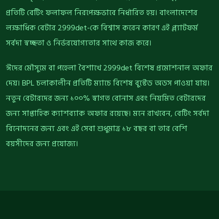
প্রতিটি বেটিং ফলাফল নিরপেক্ষভাবে নির্ধারিত হয়। বাংলাদেশের
লক্ষাধিক বেটার 2999det-কে বিশ্বাস করেন কারণ এই প্ল্যাটফর্ম
সর্বদা স্বচ্ছতা ও নির্ভরযোগ্যতার সাথে কাজ করে।
ঈদের মৌসুমে বা পহেলা বৈশাখে 2999det বিশেষ প্রমোশনাল অফার
দেয়। BPL চলাকালীন প্রতিটি ম্যাচে বিশেষ বুস্টেড অডস পাওয়া যায়।
নতুন বেটারদের জন্য ১০০% স্বাগত বোনাস এবং নিয়মিত বেটারদের
জন্য সাপ্তাহিক ক্যাশব্যাক অফার রয়েছে। মনে রাখবেন, বেটিং সর্বদা
বিনোদনের জন্য এবং এই সেবা শুধুমাত্র ১৮ বছর বা তার বেশি
বয়সীদের জন্য প্রযোজ্য।