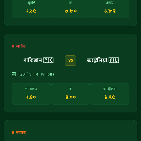
মুম্বাই
ড্র
চেন্নাই
২.১৫
৩.৮০
১.৮৫
লাইভ
পাকিস্তান 🇵🇰
অস্ট্রেলিয়া 🇦🇺
VS
T20 বিশ্বকাপ · মেলবোর্ন
পাকিস্তান
ড্র
অস্ট্রেলিয়া
২.৪০
৪.০০
১.৭৫
আসন্ন