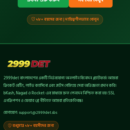
এখনই শুরু করুন
সব গেম দেখুন
১৮+ বয়সের জন্য | দায়িত্বশীলভাবে খেলুন
2999det বাংলাদেশের একটি নির্ভরযোগ্য অনলাইন বিনোদন প্ল্যাটফর্ম। আমরা
ক্রিকেট বেটিং, লাইভ ক্যাসিনো এবং স্লটস গেমিংয়ে সেরা অভিজ্ঞতা প্রদান করি।
bKash, Nagad ও Rocket-এর মাধ্যমে দ্রুত লেনদেন নিশ্চিত করা হয়। SSL
এনক্রিপশন ও ফেয়ার প্লে নীতিতে আমরা প্রতিশ্রুতিবদ্ধ।
যোগাযোগ:
support@2999det.sbs
শুধুমাত্র ১৮+ বয়সীদের জন্য