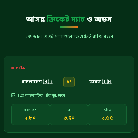
আসন্ন
ক্রিকেট ম্যাচ
ও অডস
2999det-এ এই ম্যাচগুলোতে এখনই বাজি ধরুন
লাইভ
বাংলাদেশ 🇧🇩
ভারত 🇮🇳
VS
T20 আন্তর্জাতিক · মিরপুর, ঢাকা
বাংলাদেশ
ড্র
ভারত
২.৮০
৩.৫০
১.৬৫