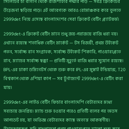
সিলেটের চা বাগান থেকে রাজশাহীর পদ্মার পাড় — সর্বত্র ক্রিকেটের
উত্তেজনা ছড়িয়ে পড়ে। এই আবেগকে আরও রোমাঞ্চকর করে তুলতে
2999det নিয়ে এসেছে বাংলাদেশের সেরা ক্রিকেট বেটিং প্ল্যাটফর্ম।
2999det-এ ক্রিকেট বেটিং মানে শুধু জয়-পরাজয়ে বাজি ধরা নয়।
এখানে রয়েছে শতাধিক বেটিং মার্কেট — টস বিজয়ী, প্রথম উইকেট
পতন, সর্বোচ্চ রান সংগ্রাহক, সর্বোচ্চ উইকেট শিকারি, পাওয়ারপ্লেতে
রান, ম্যাচের সর্বোচ্চ ছক্কা — প্রতিটি মুহূর্তে বাজি ধরার সুযোগ রয়েছে।
BPL-এর ঢাকা ডমিনেটর্স থেকে শুরু করে IPL-এর মুম্বাই ইন্ডিয়ান্স, T20
বিশ্বকাপ থেকে এশিয়া কাপ — সব টুর্নামেন্টে 2999det-এ বেটিং করা
যায়।
2999det-এর লাইভ বেটিং ফিচার বাংলাদেশি বেটারদের মধ্যে
সবচেয়ে জনপ্রিয়। ম্যাচ শুরু হওয়ার পরেও প্রতিটি বলের পর অডস
আপডেট হয়, যা অভিজ্ঞ বেটারদের কাছে অত্যন্ত আকর্ষণীয়।
উদাহরণস্বরূপ, যদি বাংলাদেশ প্রথম পাওয়ারপ্লেতে ভালো শুরু করে,