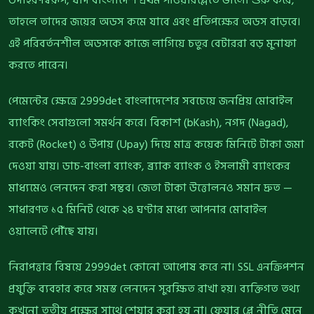
তাহলে তাদের জয়ের অডস কমে যাবে এবং প্রতিপক্ষের অডস বাড়বে।
এই পরিবর্তনশীল অডসকে কাজে লাগিয়ে চতুর বেটাররা বড় মুনাফা
করতে পারেন।
পেমেন্টের ক্ষেত্রে 2999det বাংলাদেশের সবচেয়ে জনপ্রিয় মোবাইল
ব্যাংকিং সেবাগুলো সমর্থন করে। বিকাশ (bKash), নগদ (Nagad),
রকেট (Rocket) ও উপায় (Upay) দিয়ে মাত্র কয়েক মিনিটে টাকা জমা
দেওয়া যায়। ডাচ-বাংলা ব্যাংক, ব্র্যাক ব্যাংক ও ইসলামী ব্যাংকের
মাধ্যমেও লেনদেন করা সম্ভব। জেতা টাকা উত্তোলনও সমান দ্রুত —
সাধারণত ১৫ মিনিট থেকে ২৪ ঘণ্টার মধ্যে আপনার মোবাইল
ওয়ালেটে পৌঁছে যায়।
নিরাপত্তার বিষয়ে 2999det কোনো আপোষ করে না। SSL এনক্রিপশন
প্রযুক্তি ব্যবহার করে সমস্ত লেনদেন সুরক্ষিত রাখা হয়। ব্যক্তিগত তথ্য
কখনো তৃতীয় পক্ষের সাথে শেয়ার করা হয় না। ফেয়ার প্লে নীতি মেনে