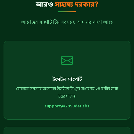
আরও
সাহায্য দরকার?
আমাদের সাপোর্ট টিম সবসময় আপনার পাশে আছে
ইমেইল সাপোর্ট
যেকোনো সমস্যায় আমাদের ইমেইলে লিখুন। সাধারণত ২৪ ঘণ্টার মধ্যে
উত্তর পাবেন।
support@2999det.sbs