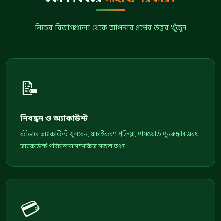
নিচের বিভাগগুলো থেকে আপনার প্রশ্নের উত্তর খুঁজুন
📝
নিবন্ধন ও অ্যাকাউন্ট
কীভাবে অ্যাকাউন্ট খুলবেন, যাচাইকরণ প্রক্রিয়া, পাসওয়ার্ড পুনরুদ্ধার এবং
অ্যাকাউন্ট পরিচালনা সম্পর্কিত সকল তথ্য।
💳