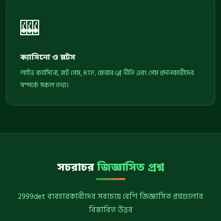
🎰
ক্যাসিনো ও স্লটস
লাইভ ক্যাসিনো, স্লট গেম, RTP, ফেয়ার প্লে নীতি এবং গেম প্রদানকারীদের
সম্পর্কে সকল তথ্য।
সচরাচর
জিজ্ঞাসিত প্রশ্ন
2999det ব্যবহারকারীদের সবচেয়ে বেশি জিজ্ঞাসিত প্রশ্নগুলোর
বিস্তারিত উত্তর