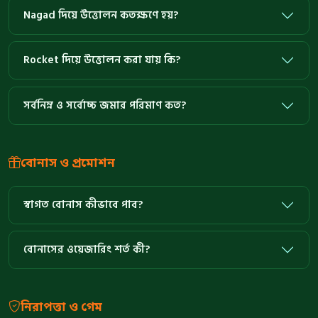
Nagad দিয়ে উত্তোলন কতক্ষণে হয়?
Rocket দিয়ে উত্তোলন করা যায় কি?
সর্বনিম্ন ও সর্বোচ্চ জমার পরিমাণ কত?
বোনাস ও প্রমোশন
স্বাগত বোনাস কীভাবে পাব?
বোনাসের ওয়েজারিং শর্ত কী?
নিরাপত্তা ও গেম