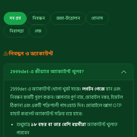
সব প্রশ্ন
নিবন্ধন
জমা-উত্তোলন
বোনাস
নিরাপত্তা
গেম
নিবন্ধন ও অ্যাকাউন্ট
2999det-এ কীভাবে অ্যাকাউন্ট খুলব?
2999det-এ অ্যাকাউন্ট খোলা খুবই সহজ।
লগইন পেজে
যান এবং
নিবন্ধন ফর্মটি পূরণ করুন। আপনার পূর্ণ নাম, মোবাইল নম্বর, ইমেইল
ঠিকানা এবং একটি শক্তিশালী পাসওয়ার্ড দিন। মোবাইলে আসা OTP
যাচাই করলেই অ্যাকাউন্ট সক্রিয় হয়ে যাবে।
শুধুমাত্র
১৮ বছর বা তার বেশি বয়সীরা
অ্যাকাউন্ট খুলতে
পারবেন