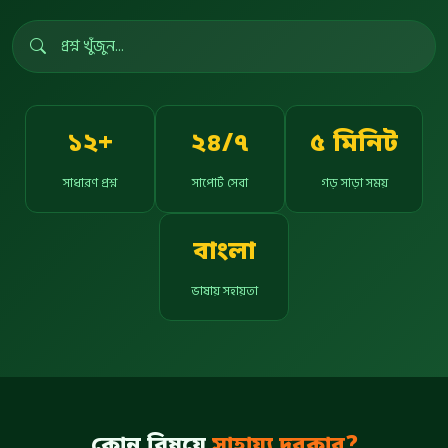
১২+
২৪/৭
৫ মিনিট
সাধারণ প্রশ্ন
সাপোর্ট সেবা
গড় সাড়া সময়
বাংলা
ভাষায় সহায়তা
কোন বিষয়ে
সাহায্য দরকার?